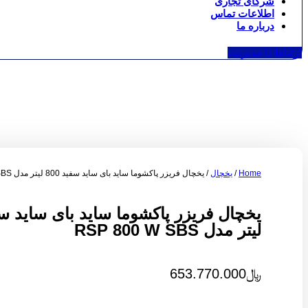
شرکای تجاری
اطلاعات تماس
درباره ما
ارتباط با مدیریت
Home
/
یخچال
/ یخچال فریزر پاکشوما ساید بای ساید سفید 800 ليتر مدل RSP 800 W SBS
ليتر مدل RSP 800 W SBS
﷼
653.770.000