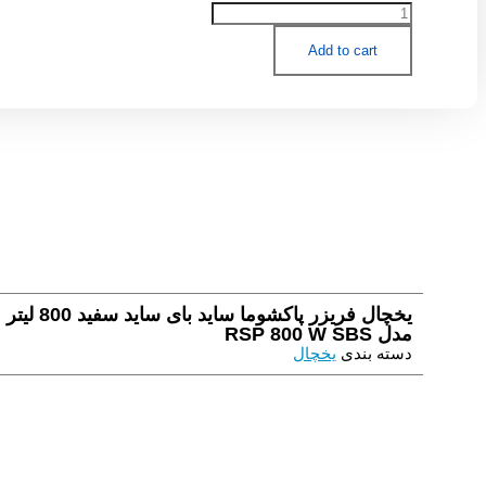
یخچال
فریزر
Add to cart
پاکشوما
ساید
بای
ساید
سفید
800
ليتر
مدل
RSP
800
W
SBS
quantity
یخچال فریزر پاکشوما ساید بای ساید سفید 800 ليتر
مدل RSP 800 W SBS
دسته بندی
یخچال