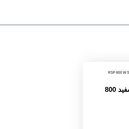
یخچال فریزر پاکشوما ساید بای ساید سفید 800