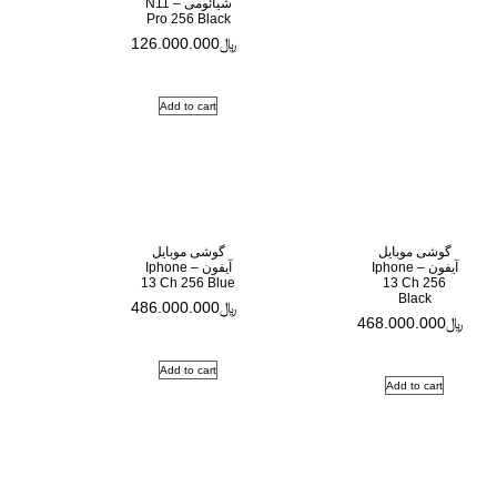
شیائومی – N11
Pro 256 Black
﷼
126.000.000
Add to cart
گوشی موبایل
آیفون – Iphone
13 Ch 256 Blue
﷼
486.000.000
4
Add to cart