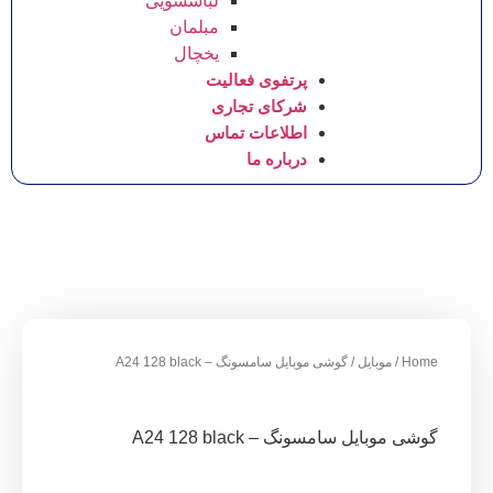
لباسشویی
مبلمان
یخچال
پرتفوی فعالیت
شرکای تجاری
اطلاعات تماس
درباره ما
یل
/ گوشی موبایل سامسونگ – A24 128 black
امسونگ – A24 128 black