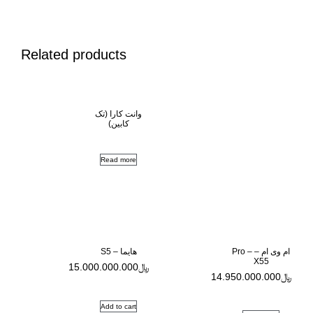
Related products
وانت کارا (تک
کابین)
Read more
 –
هایما – S5
﷼
15.000.000.000
14.9
Add to cart