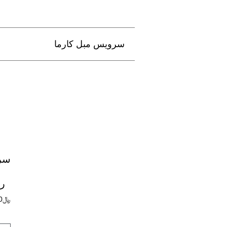
سرویس مبل کارما
سر
ر
﷼
0