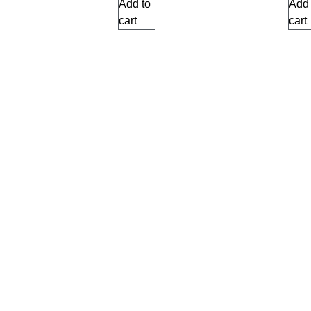
Add to
Add 
cart
cart