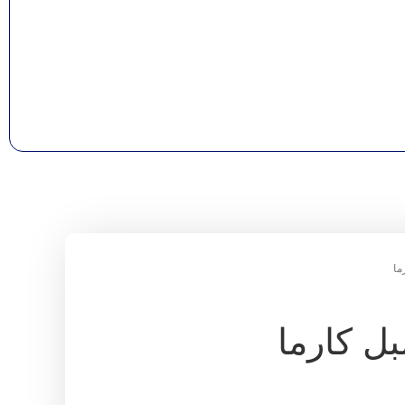
ما
 کارما