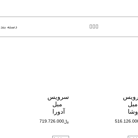
دسته بند
ویس
سرویس
مبل
مبل
وشا
آدورا
516.126.00
﷼
719.726.000