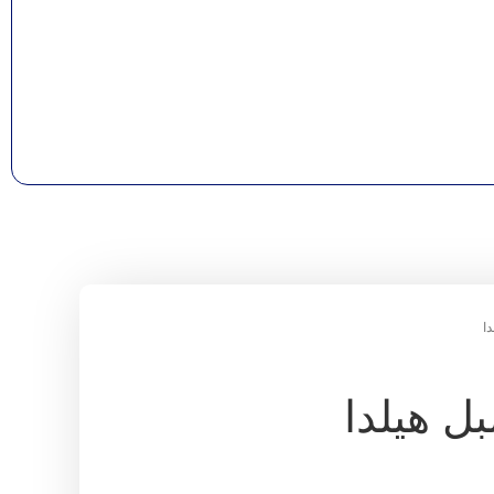
ا
 هیلدا