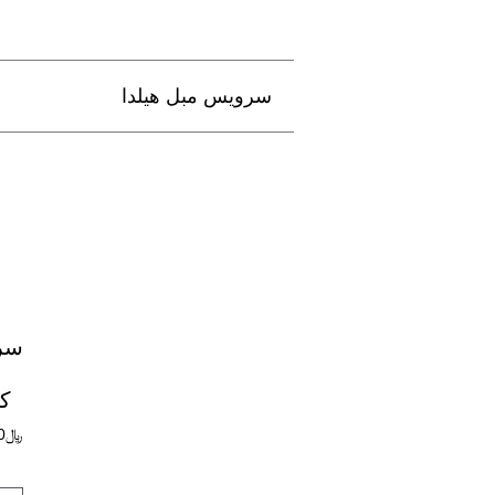
سرویس مبل هیلدا
سر
کا
﷼
0