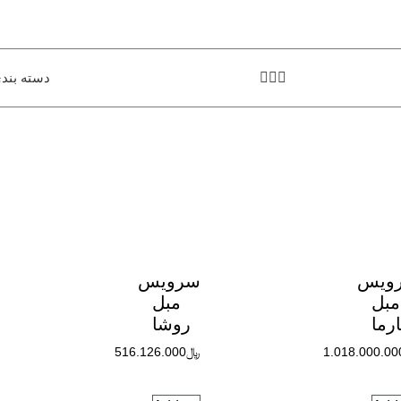
دسته بند
ویس
سرویس
مبل
مبل
رما
روشا
1.018.000.00
﷼
516.126.000