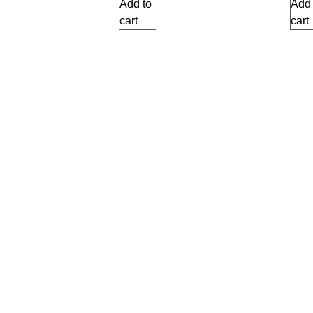
Add to
Add 
cart
cart