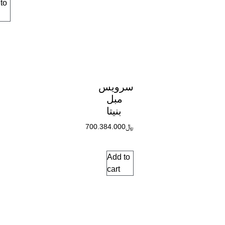
to
سرویس
مبل
بنیتا
﷼
700.384.000
Add to
cart