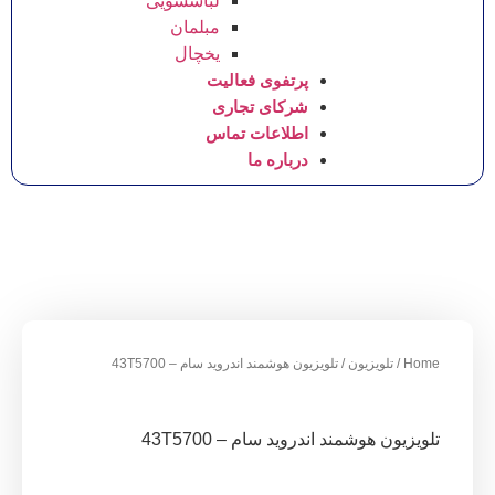
لباسشویی
مبلمان
یخچال
پرتفوی فعالیت
شرکای تجاری
اطلاعات تماس
درباره ما
زیون
/ تلویزیون هوشمند اندروید سام – 43T5700
مند اندروید سام – 43T5700