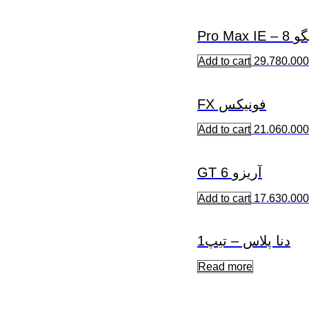
 – Pro Max IE
Add to cart
29.780.000
فونیکس FX
Add to cart
21.060.000
آریزو 6 GT
Add to cart
17.630.000
دنا پلاس – تیپ1
Read more