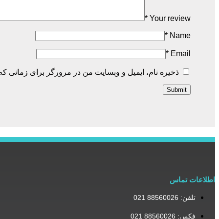
*
Your review
*
Name
*
Email
ذخیره نام، ایمیل و وبسایت من در مرورگر برای زمانی که 
اطلاعات تماس
تلفن: 88560026 021
فکس: 88560026 021