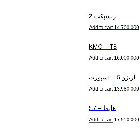
ریسپکت 2
Add to cart
14.700.000
KMC – T8
Add to cart
16.000.000
آریزو 5 – اسپورت
Add to cart
13.980.000
هایما – S7
Add to cart
17.950.000