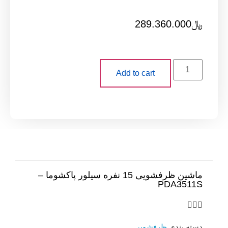
289.360
Add to cart
ماشین ظرفشویی 15 نفره سیلور پاکشوما –
PD
ظرفشویی