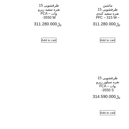
ظرفشویی 15
نفره سفید زیرو
وات – FCA
-3550 W
3
﷼
311.280.000
Add to cart
3