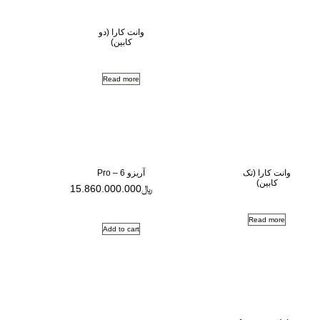
وانت کارا (دو
کابین)
Read more
آریزو 6 – Pro
﷼
15.860.000.000
Add to cart