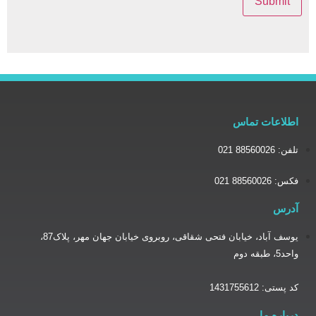
یوسف آباد، خیابان فتحی شقاقی، روبروی خیابان جهان مهر، پلاک87،