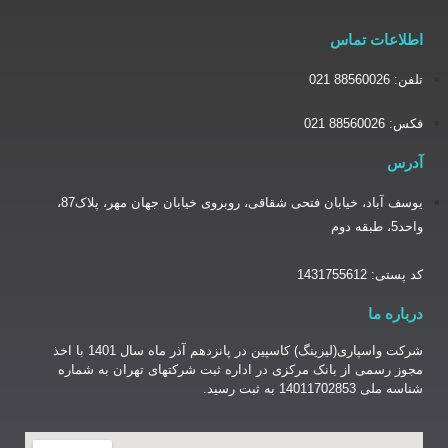
یوسف آباد، خیابان فتحی شقاقی، روبروی خیابان جهان مهر، پلاک87،
شرکت واسپاری(لیزینگ) کاسپین در پانزدهم آذر ماه سال 1401 با اخذ
نک مرکزی در اداره ثبت شرکتهای تهران به شماره