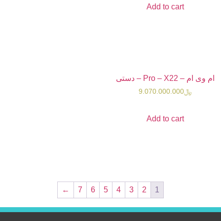
Add t
9.070.0
Add t
←
7
6
5
4
3
2
1