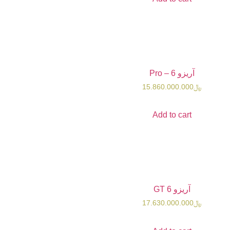
15.860.0
Add t
17.630.0