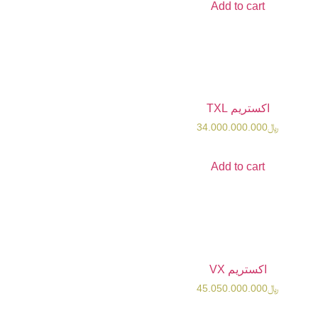
Add t
TX
34.000.0
Add t
 VX
45.050.0