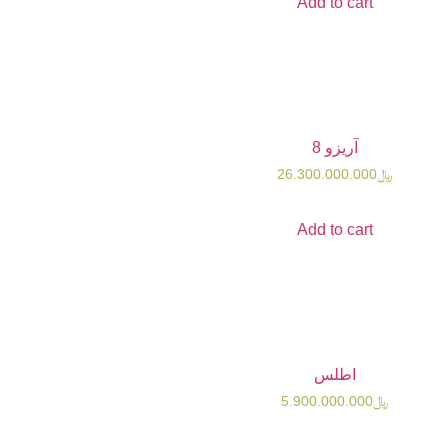
Add t
 8
26.300.0
Add t
لس
5.900.0