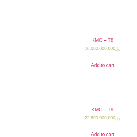
KMC 
16.000.0
Add t
KMC 
22.800.0
Add t