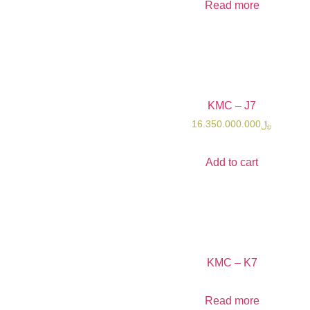
Read
KMC 
16.350.0
Add t
KMC 
Read