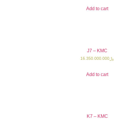
Add t
J7 –
16.350.0
Add t
K7 –