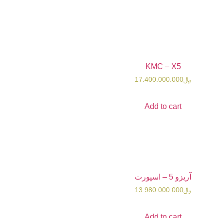
KMC 
17.400.0
Add t
13.980.0
Add t